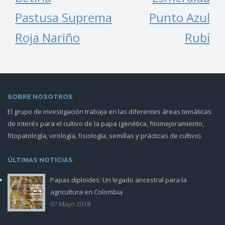
Pastusa Suprema
Punto Azul
Roja Nariño
Rubí
SOBRE NOSOTROS
El grupo de investigación trabaja en las diferentes áreas temáticas
de interés para el cultivo de la papa (genética, fitomejoramiento,
fitopatología, virología, fisiología, semillas y prácticas de cultivo).
ÚLTIMAS NOTICIAS
Papas diploides: Un legado ancestral para la
foto_art012.jpg
agricultura en Colombia
07 Mayo 2018